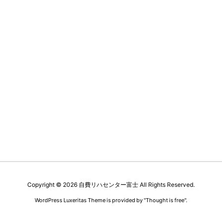
Copyright ©
2026
自費リハセンター富士
All Rights Reserved.
WordPress Luxeritas Theme is provided by "
Thought is free
".