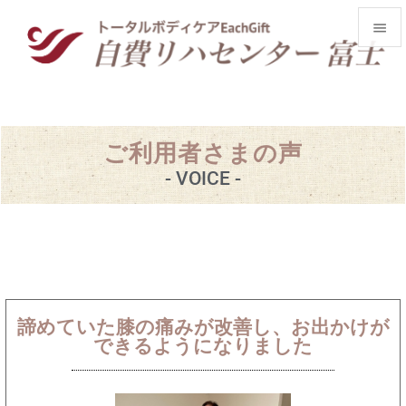


メニュ

前へ
ご利用者さまの声

- VOICE -
次へ

検索
諦めていた膝の痛みが改善し、お出かけが
できるようになりました