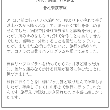
70代、男性、H.Aさま
脊柱管狭窄症
3年ほど前に行ったバス旅行で、腰より下が痺れて半分
以上バスから降りれなくて、まったく旅行を楽しめま
せんでした。病院では脊柱管狭窄症と診断を受けまし
たが、痛み止めをもらうだけで治ることはありません
でした。当時は、外出することも億劫になっていまし
たが、まだまだ旅行に行きたいと、旅行を諦めきれ
ず、コチラの自費リハプログラムを受けてみました。
自費リハプログラムを始めてから2ヶ月ほど経った頃
に、屋外を痛みなく歩ける距離が格段に伸びたことに
気づきました。
旅行に行くことを目標に7ヶ月ほど取り組んで卒業しま
したが、卒業してすぐに山形まで旅行に行ってこれた
んです‼︎旅行先で軽快に歩き回れたのは本当に嬉しかっ
たです。